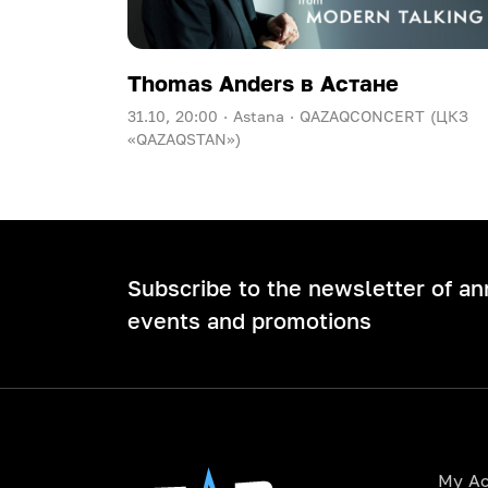
Thomas Anders в Астане
31.10, 20:00 ·
Astana ·
QAZAQCONCERT (ЦКЗ
«QAZAQSTAN»)
Subscribe to the newsletter of a
events and promotions
My A