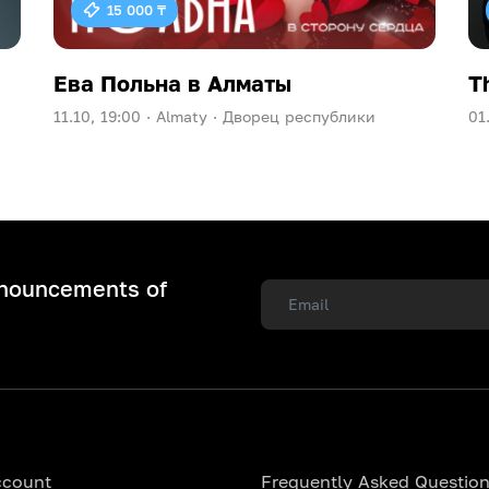
15 000 ₸
Ева Польна в Алматы
T
11.10, 19:00 ·
Almaty ·
Дворец республики
01
nnouncements of
ccount
Frequently Asked Questio