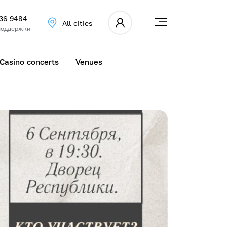
336 9484
All cities
поддержки
Casino concerts
Venues