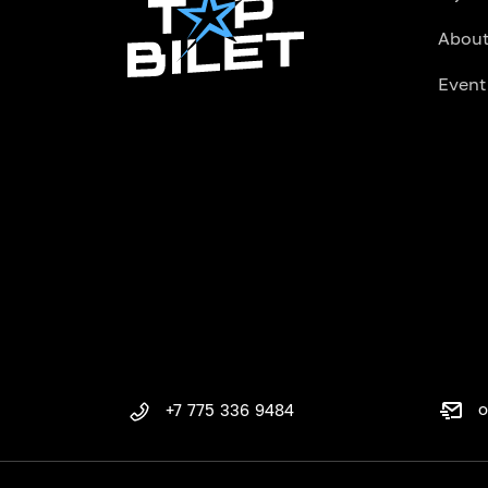
About
Event
o
+7 775 336 9484