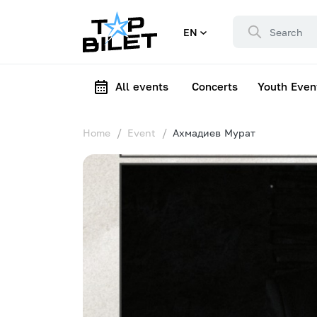
EN
All events
Concerts
Youth Even
Home
Event
Ахмадиев Мурат