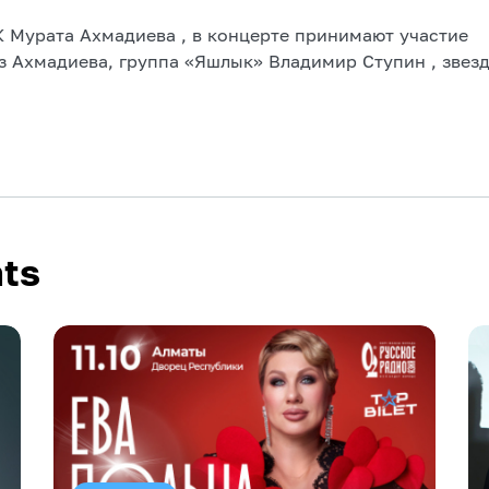
 Мурата Ахмадиева , в концерте принимают участие
з Ахмадиева, группа «Яшлык» Владимир Ступин , звез
ts