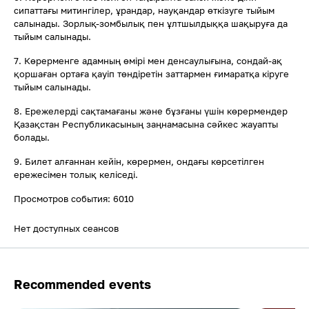
сипаттағы митингілер, ұрандар, науқандар өткізуге тыйым
салынады. Зорлық-зомбылық пен ұлтшылдыққа шақыруға да
тыйым салынады.
7. Көрерменге адамның өмірі мен денсаулығына, сондай-ақ
қоршаған ортаға қауіп төндіретін заттармен ғимаратқа кіруге
тыйым салынады.
8. Ережелерді сақтамағаны және бұзғаны үшін көрермендер
Қазақстан Республикасының заңнамасына сәйкес жауапты
болады.
9. Билет алғаннан кейін, көрермен, ондағы көрсетілген
ережесімен толық келіседі.
Просмотров события: 6010
Нет доступных сеансов
Recommended events