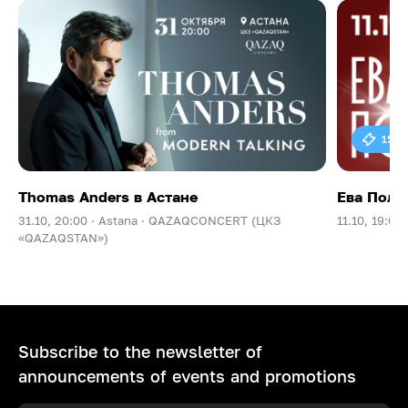
15 0
Thomas Anders в Астане
Ева Поль
31.10, 20:00 ·
Astana ·
QAZAQCONCERT (ЦКЗ
11.10, 19:00 
«QAZAQSTAN»)
Subscribe to the newsletter of
announcements of events and promotions