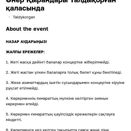
қаласында
Taldykorgan
About the event
НАЗАР АУДАРЫҢЫЗ!
ЖАЛПЫ ЕРЕЖЕЛЕР:
1. Жеті жасқа дейінгі балалар концертке жіберілмейді.
2. Жеті жастан үлкен балаларға толық билет құны бекітіледі.
3. Жеке азаматтардың ішетін сусындарымен концертке кіруіне
рұқсат етілмейді.
4. Көрерменнің ғимараттың мүлкіне келтірген зиянын
көрермен өтейді.
5. Көрермен ғимараттың қауіпсіздік ережелерін сақтауға
міндетті.
6. Көрерменге кез келген тақырыпта саяси және діни