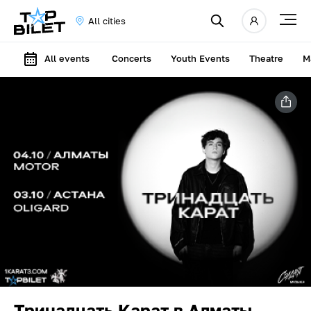
All cities
All events
Concerts
Youth Events
Theatre
M
Тринадцать Карат в Алматы