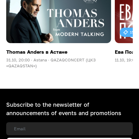
15 0
Thomas Anders в Астане
Ева Поль
31.10, 20:00 ·
Astana ·
QAZAQCONCERT (ЦКЗ
11.10, 19:00 
«QAZAQSTAN»)
Subscribe to the newsletter of
announcements of events and promotions