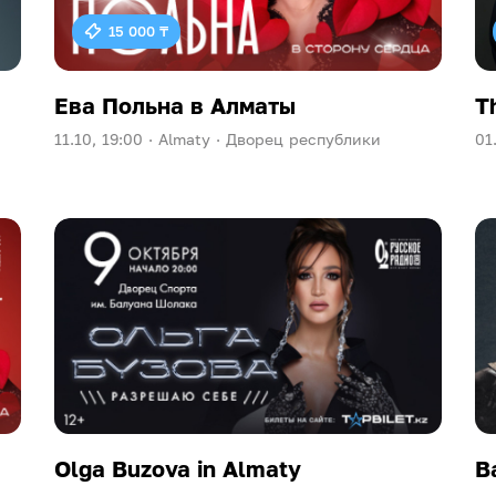
15 000 ₸
Ева Польна в Алматы
T
11.10, 19:00 ·
Almaty ·
Дворец республики
01
Olga Buzova in Almaty
В