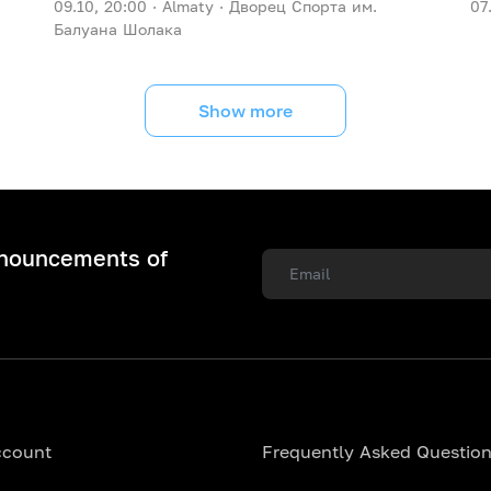
09.10, 20:00 ·
Almaty ·
Дворец Спорта им.
07
Балуана Шолака
Show more
nnouncements of
ccount
Frequently Asked Questio