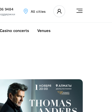
336 9484
All cities
поддержки
Casino concerts
Venues