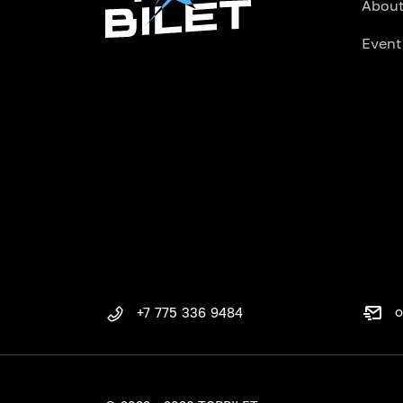
About
Event
o
+7 775 336 9484