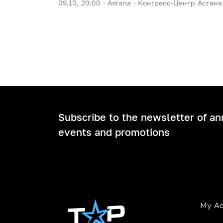
09.10, 20:00 ·
Astana ·
Конгресс-Центр Астана
Subscribe to the newsletter of a
events and promotions
My A