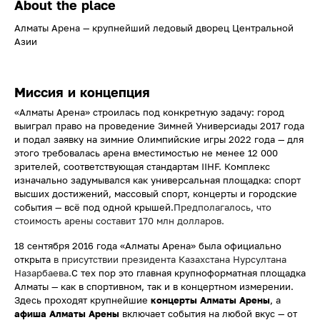
About the place
Алматы Арена — крупнейший ледовый дворец Центральной
Азии
Миссия и концепция
«Алматы Арена» строилась под конкретную задачу: город
выиграл право на проведение Зимней Универсиады 2017 года
и подал заявку на зимние Олимпийские игры 2022 года — для
этого требовалась арена вместимостью не менее 12 000
зрителей, соответствующая стандартам IIHF. Комплекс
изначально задумывался как универсальная площадка: спорт
высших достижений, массовый спорт, концерты и городские
события — всё под одной крышей.
Предполагалось, что
стоимость арены составит 170 млн долларов.
18 сентября 2016 года «Алматы Арена» была официально
открыта
в присутствии президента Казахстана Нурсултана
Назарбаева.
С тех пор это главная крупноформатная площадка
Алматы — как в спортивном, так и в концертном измерении.
Здесь проходят крупнейшие
концерты Алматы Арены
, а
афиша Алматы Арены
включает события на любой вкус — от