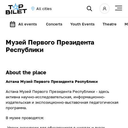
All cities
All events
Concerts
Youth Events
Theatre
M
Музей Первого Президента
Республики
About the place
Астана Музей Первого Президента Республики
Астана Музей Первого Президента Республики - здесь
активна научно-исследовательская, информационно-
издательская и экспозиционно-выставочная педагогическая
программа.
В музее проводятся:
-Уроки-экскурсии для обучающихся в школах и вузах.