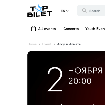
EN
All events
Concerts
Youth Even
Home
Event
Алсу в Алматы