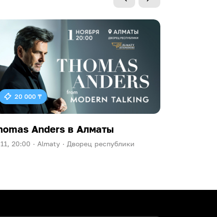
20 000 ₸
homas Anders в Алматы
Ева Пол
.11, 20:00 ·
Almaty ·
Дворец республики
09.10, 20:00