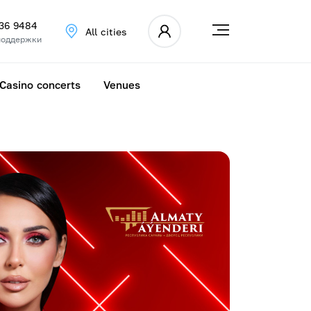
336 9484
All cities
поддержки
Casino concerts
Venues