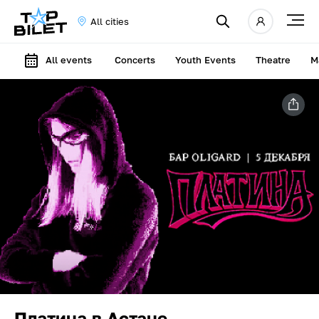
All cities
All events
Concerts
Youth Events
Theatre
M
Платина в Астане