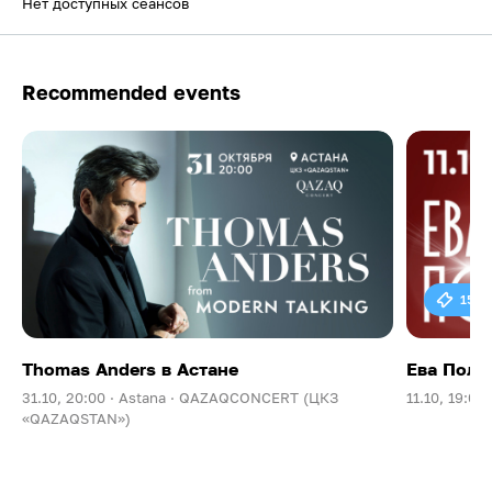
Нет доступных сеансов
Recommended events
15 0
Thomas Anders в Астане
Ева Поль
31.10, 20:00 ·
Astana ·
QAZAQCONCERT (ЦКЗ
11.10, 19:00 
«QAZAQSTAN»)