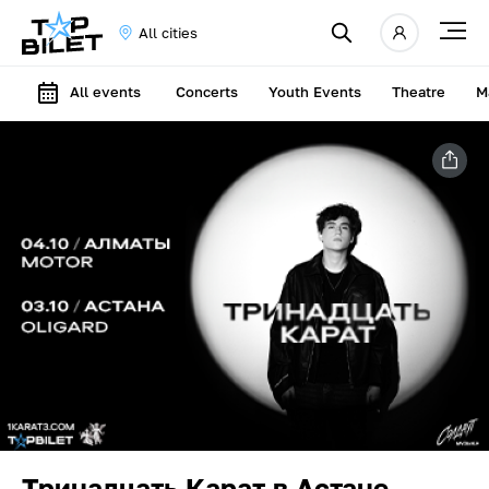
All cities
All events
Concerts
Youth Events
Theatre
M
Тринадцать Карат в Астане