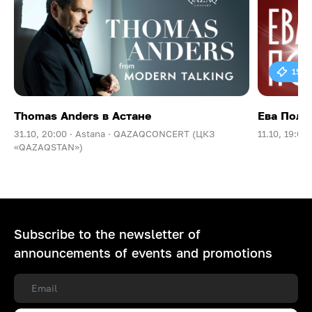
15 0
Thomas Anders в Астане
Ева Поль
31.10, 20:00 ·
Astana ·
QAZAQCONCERT (ЦКЗ
11.10, 19:00 
«QAZAQSTAN»)
Subscribe to the newsletter of
announcements of events and promotions