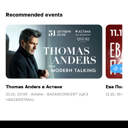
Recommended events
15 0
Thomas Anders в Астане
Ева Поль
31.10, 20:00 ·
Astana ·
QAZAQCONCERT (ЦКЗ
11.10, 19:00 
«QAZAQSTAN»)