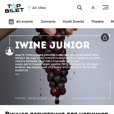
All cities
All events
Concerts
Youth Events
Theatre
M
Винная дегустация для новичков