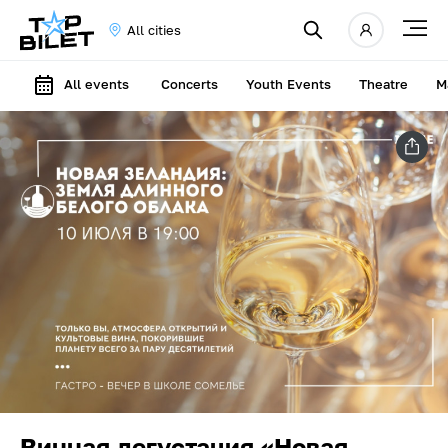
All cities
All events
Concerts
Youth Events
Theatre
M
Винная дегустация «Новая