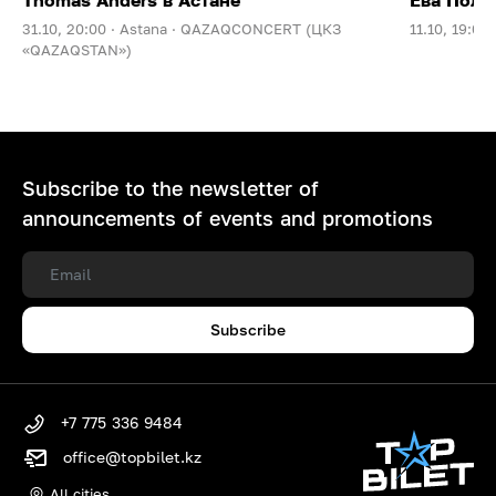
31.10, 20:00 ·
Astana ·
QAZAQCONCERT (ЦКЗ
11.10, 19:00 
«QAZAQSTAN»)
Subscribe to the newsletter of
announcements of events and promotions
Subscribe
+7 775 336 9484
office@topbilet.kz
All cities