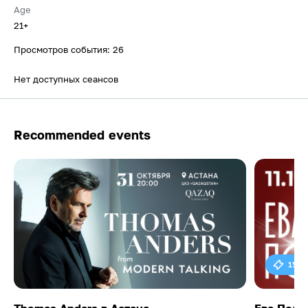
Age
21+
Просмотров события: 26
Нет доступных сеансов
Recommended events
15 0
Thomas Anders в Астане
Ева Поль