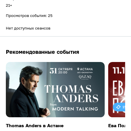
21+
Просмотров события: 25
Нет доступных сеансов
Рекомендованные события
15 0
Thomas Anders в Астане
Ева Поль