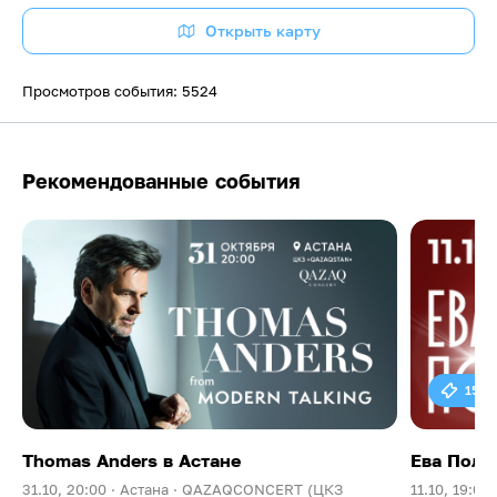
Открыть карту
Просмотров события: 5524
Рекомендованные события
15 0
Thomas Anders в Астане
Ева Поль
31.10, 20:00 ·
Астана ·
QAZAQCONCERT (ЦКЗ
11.10, 19:00 