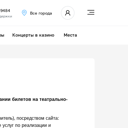
 9484
Все города
держки
ры
Концерты в казино
Места
ании билетов на театрально-
тель), посредством сайта:
ие услуг по реализации и