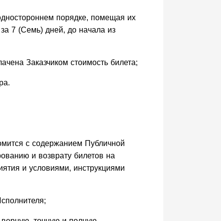
 одностороннем порядке, помещая их
м за 7 (Семь) дней, до начала из
лачена Заказчиком стоимость билета;
ра.
комится с содержанием Публичной
рованию и возврату билетов на
иятия и условиями, инструкциями
Исполнителя;
 верную, точную и полную