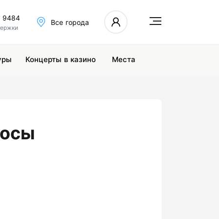
6 9484
Все города
держки
уры
Концерты в казино
Места
росы