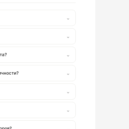
⌄
⌄
⌄
та?
⌄
ичности?
⌄
⌄
⌄
оров?