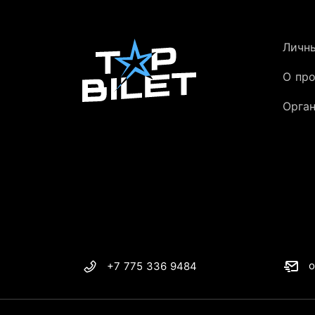
Личн
О пр
Орга
o
+7 775 336 9484