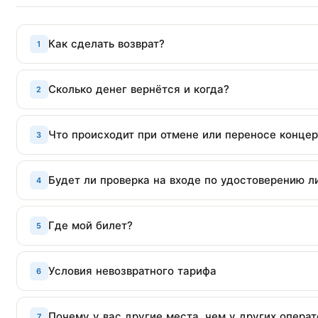
Как сделать возврат?
1
Сколько денег вернётся и когда?
2
Что происходит при отмене или переносе концер
3
Будет ли проверка на входе по удостоверению л
4
Где мой билет?
5
Условия невозвратного тарифа
6
Почему у вас другие места, чем у других операт
7