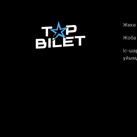
Жеке
Жоба
Іс-ш
ұйым