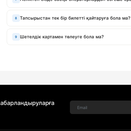
Тапсырыстан тек бір билетті қайтаруға бола ма?
8
Шетелдік картамен төлеуге бола ма?
9
хабарландыруларға