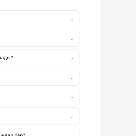
⌄
⌄
⌄
лады?
⌄
⌄
⌄
⌄
ындар бар?