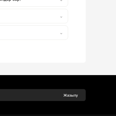
⌄
⌄
Жазылу