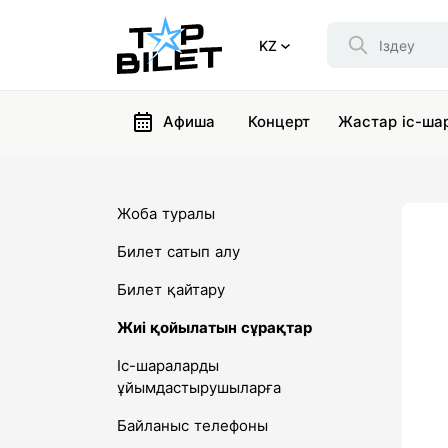
KZ
Афиша
Концерт
Жастар іс-ша
Жоба туралы
Билет сатып алу
Билет қайтару
Жиі қойылатын сұрақтар
Іс-шараларды
ұйымдастырушыларға
Байланыс телефоны