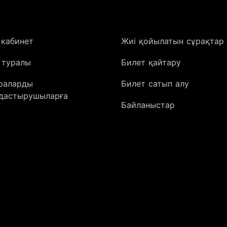
 кабинет
Жиі қойылатын сұрақтар
 туралы
Билет қайтару
араларды
Билет сатып алу
дастырушыларға
Байланыстар