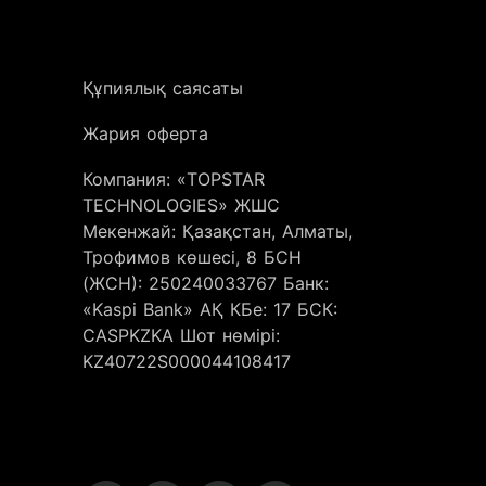
Құпиялық саясаты
Жария оферта
Компания: «TOPSTAR
TECHNOLOGIES» ЖШС
Мекенжай: Қазақстан, Алматы,
Трофимов көшесі, 8 БСН
(ЖСН): 250240033767 Банк:
«Kaspi Bank» АҚ КБе: 17 БСК:
CASPKZKA Шот нөмірі:
KZ40722S000044108417