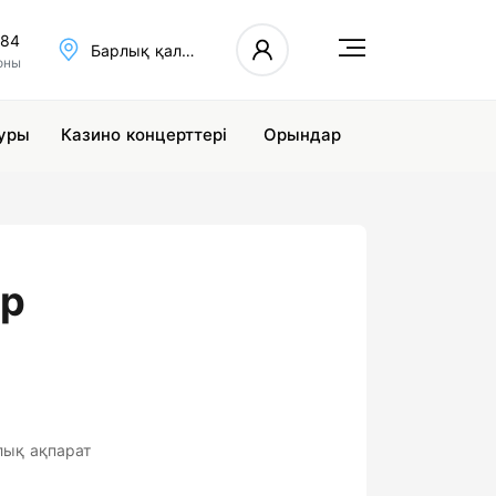
484
Барлық қалалар
оны
уры
Казино концерттері
Орындар
ар
лық ақпарат