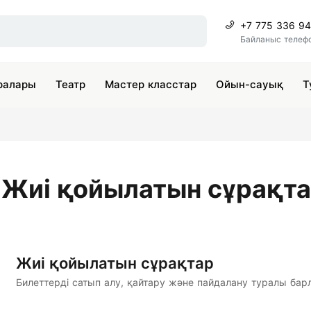
+7 775 336 9
Байланыс телеф
ралары
Театр
Мастер класстар
Ойын-сауық
Т
Жиі қойылатын сұрақт
Жиі қойылатын сұрақтар
Билеттерді сатып алу, қайтару және пайдалану туралы бар