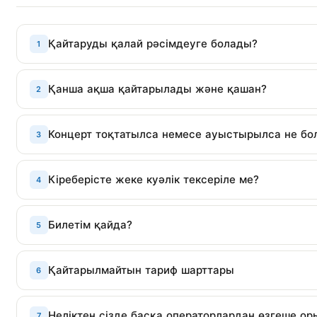
Қайтаруды қалай рәсімдеуге болады?
1
Қанша ақша қайтарылады және қашан?
2
Концерт тоқтатылса немесе ауыстырылса не бо
3
Кіреберісте жеке куәлік тексеріле ме?
4
Билетім қайда?
5
Қайтарылмайтын тариф шарттары
6
Неліктен сізде басқа операторлардан өзгеше ор
7