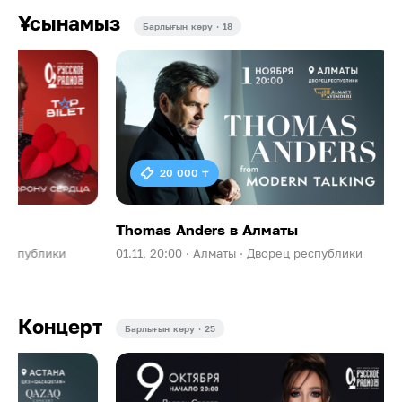
Ұсынамыз
Барлығын көру · 18
20 000 ₸
Thomas Anders в Алматы
Ева Польна 
01.11, 20:00 ·
Алматы ·
Дворец республики
09.10, 20:00 ·
А
Концерт
Барлығын көру · 25