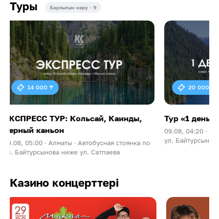
Туры
Барлығын көру · 9
20 000 ₸
9 000 ₸
Тур «1 день 6 локаций»
Пеший тур 
Озеро»
09.08, 04:20 ·
Алматы ·
Автобусная стоянка по
ул. Байтурсынова ниже ул. Сатпаева
09.08, 06:30 ·
ул. Байтурсыно
Казино концерттері