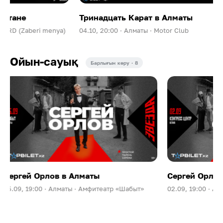
Тринадцать Карат в Алматы
Whole Lotta
04.10, 20:00 ·
Алматы ·
Motor Club
14.11, 20:00 ·
А
Ойын-сауық
Барлығын көру · 8
Сергей Орлов в Астане
Сергей Орл
02.09, 19:00 ·
Астана ·
Конгресс-Центр Астана
01.09, 19:00 ·
Қ
С.Сапиева