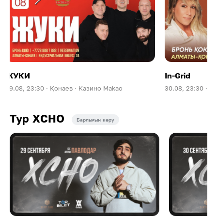
In-Grid
Makao
30.08, 23:30 ·
Қонаев ·
Казино Bellagio
Тур XCHO
Барлығын көру