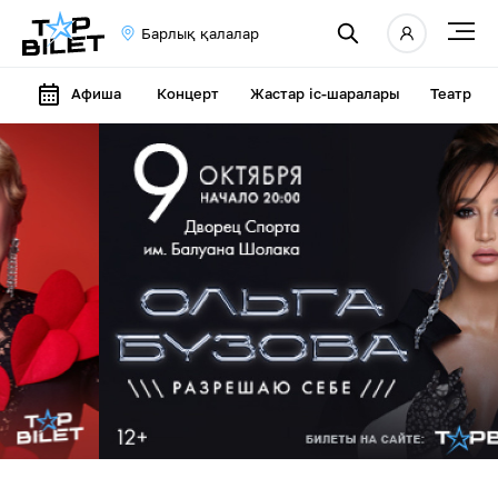
Барлық қалалар
Афиша
Концерт
Жастар іс-шаралары
Театр