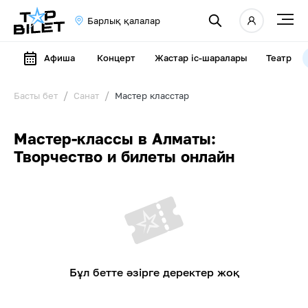
Барлық қалалар
Афиша
Концерт
Жастар іс-шаралары
Театр
Басты бет
Санат
Мастер класстар
Мастер-классы в Алматы:
Творчество и билеты онлайн
Бұл бетте әзірге деректер жоқ