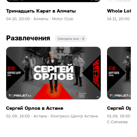
Тринадцать Карат в Алматы
Whole Lotta
04.10, 20:00 ·
Алматы ·
Motor Club
14.11, 20:00 ·
А
Развлечения
Смотреть все · 8
Сергей Орлов в Астане
Сергей Орл
02.09, 19:00 ·
Астана ·
Конгресс-Центр Астана
01.09, 19:00 ·
К
С.Сапиева