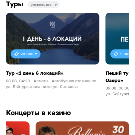
Туры
Смотреть все · 9
20 000 ₸
9 000 ₸
Тур «1 день 6 локаций»
Пеший тур 
Озеро»
08.08, 04:20 ·
Алматы ·
Автобусная стоянка по
ул. Байтурсынова ниже ул. Сатпаева
09.08, 06:30 ·
ул. Байтурсыно
Концерты в казино