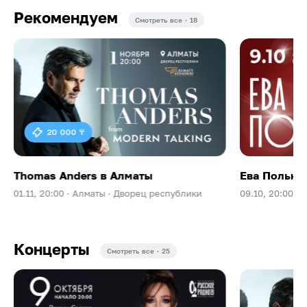
Рекомендуем
Смотреть все · 18
20 000 ₸
Thomas Anders в Алматы
Ева Польна 
01.11, 20:00 ·
Алматы ·
Дворец республики
09.10, 20:00 ·
А
Концерты
Смотреть все · 25