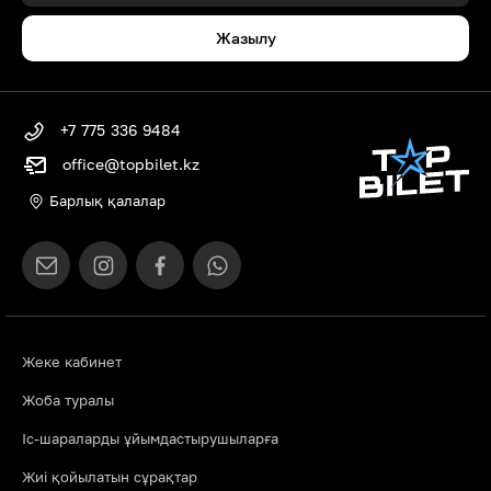
Жазылу
+7 775 336 9484
office@topbilet.kz
Барлық қалалар
Жеке кабинет
Жоба туралы
Іс-шараларды ұйымдастырушыларға
Жиі қойылатын сұрақтар