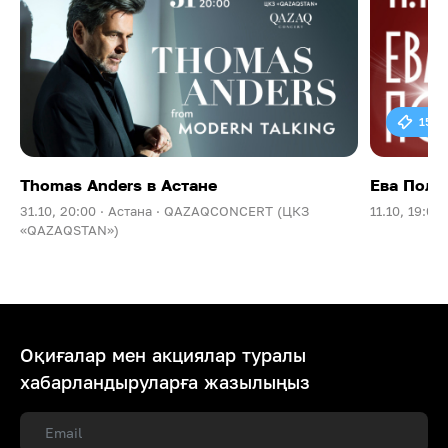
15 0
Thomas Anders в Астане
Ева Поль
31.10, 20:00 ·
Астана ·
QAZAQCONCERT (ЦКЗ
11.10, 19:00 
«QAZAQSTAN»)
Оқиғалар мен акциялар туралы
хабарландыруларға жазылыңыз