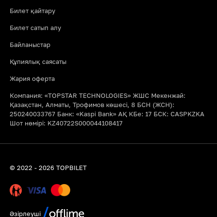
Билет қайтару
Билет сатып алу
Байланыстар
Құпиялық саясаты
Жария оферта
Компания: «TOPSTAR TECHNOLOGIES» ЖШС Мекенжай:
Қазақстан, Алматы, Трофимов көшесі, 8 БСН (ЖСН):
250240033767 Банк: «Kaspi Bank» АҚ КБе: 17 БСК: CASPKZKA
Шот нөмірі: KZ40722S000044108417
© 2022 - 2026 TOPBILET
Әзірлеуші