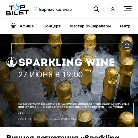
Барлық қалалар
Афиша
Концерт
Жастар іс-шаралары
Театр
Винная дегустация «Sparkling