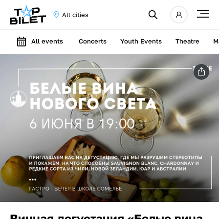
All cities
All events
Concerts
Youth Events
Theatre
M
Винная дегустация «Белые вина