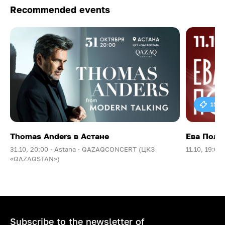
Recommended events
15 0
Thomas Anders в Астане
Ева Поль
31.10, 20:00 ·
Astana ·
QAZAQCONCERT (ЦКЗ
11.10, 19:00 
«QAZAQSTAN»)
Subscribe to the newsletter of