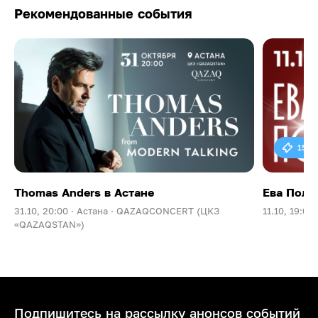
Рекомендованные события
15 0
Thomas Anders в Астане
Ева Поль
31.10, 20:00 ·
Астана ·
QAZAQCONCERT (ЦКЗ
11.10, 19:00 
«QAZAQSTAN»)
Подпишитесь на рассылку анонсов событий