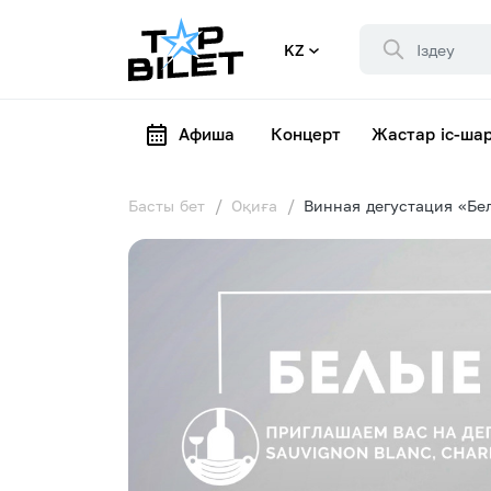
KZ
Афиша
Концерт
Жастар іс-ша
Басты бет
Оқиға
Винная дегустация «Бе