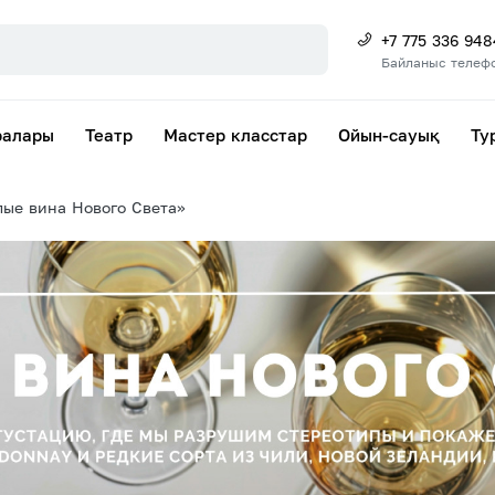
+7 775 336 948
Байланыс телеф
ралары
Театр
Мастер класстар
Ойын-сауық
Ту
лые вина Нового Света»