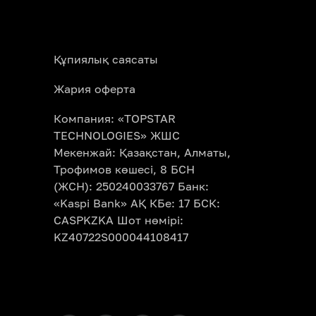
Құпиялық саясаты
Жария оферта
Компания: «TOPSTAR
TECHNOLOGIES» ЖШС
Мекенжай: Қазақстан, Алматы,
Трофимов көшесі, 8 БСН
(ЖСН): 250240033767 Банк:
«Kaspi Bank» АҚ КБе: 17 БСК:
CASPKZKA Шот нөмірі:
KZ40722S000044108417