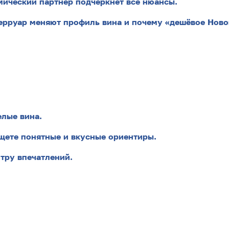
мический партнер подчеркнет все нюансы.
терруар меняют профиль вина и почему «дешёвое Ново
елые вина.
 ищете понятные и вкусные ориентиры.
итру впечатлений.