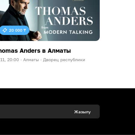
20 000 ₸
homas Anders в Алматы
Ева Пол
.11, 20:00 ·
Алматы ·
Дворец республики
09.10, 20:00
Жазылу