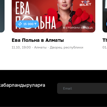
15 000 ₸
Ева Польна в Алматы
T
11.10, 19:00 ·
Алматы ·
Дворец республики
01
хабарландыруларға