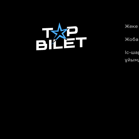
Жеке
Жоба
Іс-ш
ұйым