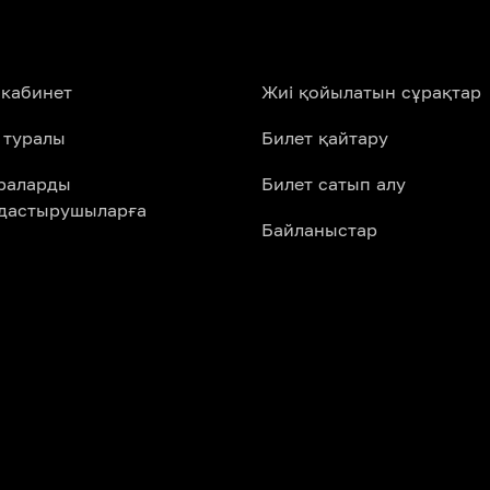
 кабинет
Жиі қойылатын сұрақтар
 туралы
Билет қайтару
араларды
Билет сатып алу
дастырушыларға
Байланыстар