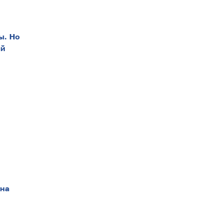
ы. Но
ой
 на