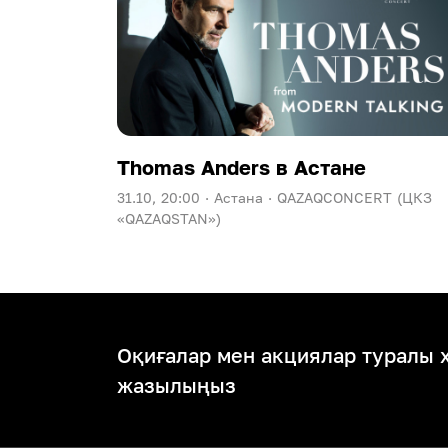
Thomas Anders в Астане
31.10, 20:00 ·
Астана ·
QAZAQCONCERT (ЦКЗ
«QAZAQSTAN»)
Оқиғалар мен акциялар туралы 
жазылыңыз