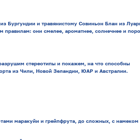
из Бургундии и травянистому Совиньон Блан из Луар
м правилам: они смелее, ароматнее, солнечнее и пор
 разрушим стереотипы и покажем, на что способны
сорта из Чили, Новой Зеландии, ЮАР и Австралии.
отами маракуйи и грейпфрута, до сложных, с намеком