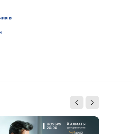
ния в
и