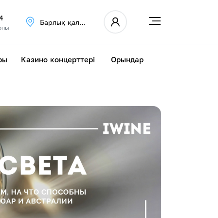
4
Барлық қалалар
оны
ры
Казино концерттері
Орындар