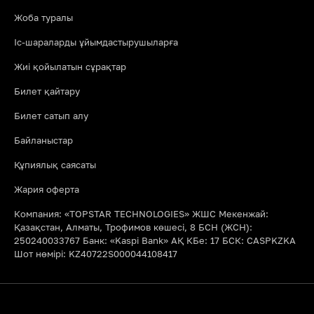
Жоба туралы
Іс-шараларды ұйымдастырушыларға
Жиі қойылатын сұрақтар
Билет қайтару
Билет сатып алу
Байланыстар
Құпиялық саясаты
Жария оферта
Компания: «TOPSTAR TECHNOLOGIES» ЖШС Мекенжай:
Қазақстан, Алматы, Трофимов көшесі, 8 БСН (ЖСН):
250240033767 Банк: «Kaspi Bank» АҚ КБе: 17 БСК: CASPKZKA
Шот нөмірі: KZ40722S000044108417