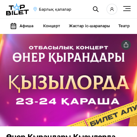
Барлық қалалар
Афиша
Концерт
Жастар іс-шаралары
Театр
Өнер Қырандары Қызылорда