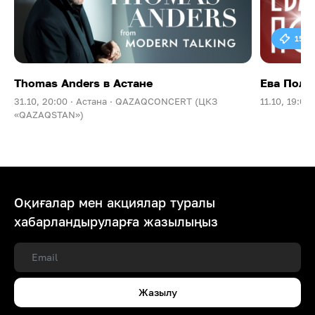
15 0
Thomas Anders в Астане
Ева Поль
31.10, 20:00 ·
Астана ·
QAZAQCONCERT (ЦКЗ
11.10, 19:00 
«QAZAQSTAN»)
Оқиғалар мен акциялар туралы
хабарландыруларға жазылыңыз
Жазылу