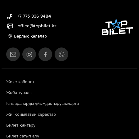
+7 775 336 9484
office@topbilet.kz
Барлық қалалар
Жеке кабинет
Жоба туралы
Іс-шараларды ұйымдастырушыларға
Жиі қойылатын сұрақтар
Билет қайтару
Билет сатып алу