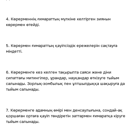
4. Көрерменнің ғимараттың мүлкіне келтірген зиянын
көрермен өтейді.
5. Көрермен ғимараттың қауіпсіздік ережелерін сақтауға
міндетті.
6. Көрерменге кез келген тақырыпта саяси және діни
сипаттағы митингілер, ұрандар, науқандар өткізуге тыйым
салынады. Зорлық-зомбылық пен ұлтшылдыққа шақыруға да
тыйым салынады.
7. Көрерменге адамның өмірі мен денсаулығына, сондай-ақ
қоршаған ортаға қауіп төндіретін заттармен ғимаратқа кіруге
тыйым салынады.