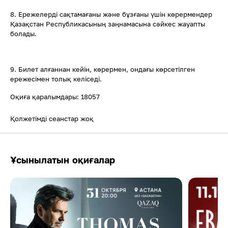
8. Ережелерді сақтамағаны және бұзғаны үшін көрермендер
Қазақстан Республикасының заңнамасына сәйкес жауапты
болады.
9. Билет алғаннан кейін, көрермен, ондағы көрсетілген
ережесімен толық келіседі.
Оқиға қаралымдары: 18057
Қолжетімді сеанстар жоқ
Ұсынылатын оқиғалар