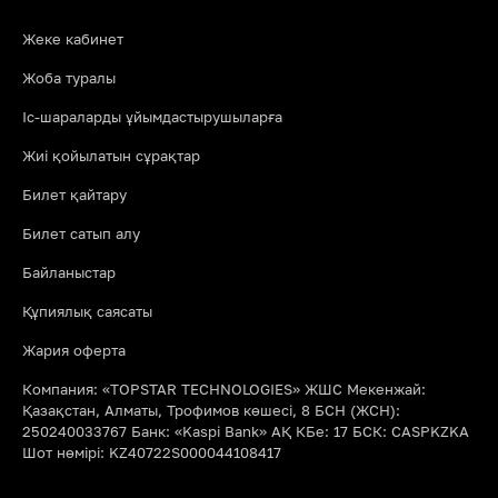
Жеке кабинет
Жоба туралы
Іс-шараларды ұйымдастырушыларға
Жиі қойылатын сұрақтар
Билет қайтару
Билет сатып алу
Байланыстар
Құпиялық саясаты
Жария оферта
Компания: «TOPSTAR TECHNOLOGIES» ЖШС Мекенжай:
Қазақстан, Алматы, Трофимов көшесі, 8 БСН (ЖСН):
250240033767 Банк: «Kaspi Bank» АҚ КБе: 17 БСК: CASPKZKA
Шот нөмірі: KZ40722S000044108417