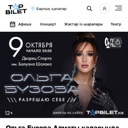
Барлық қалалар
Афиша
Концерт
Жастар іс-шаралары
Театр
Ольга Бузова Алматы қаласында