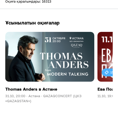
Оқиға қаралымдары: 16313
Ұсынылатын оқиғалар
15 0
Thomas Anders в Астане
Ева Поль
31.10, 20:00 ·
Астана ·
QAZAQCONCERT (ЦКЗ
11.10, 19:00 
«QAZAQSTAN»)