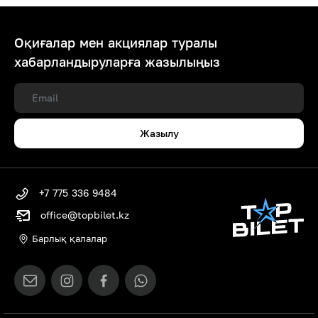
Оқиғалар мен акциялар туралы
хабарландыруларға жазылыңыз
Жазылу
+7 775 336 9484
office@topbilet.kz
Барлық қалалар