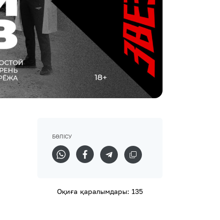
БӨЛІСУ
Оқиға қаралымдары: 135