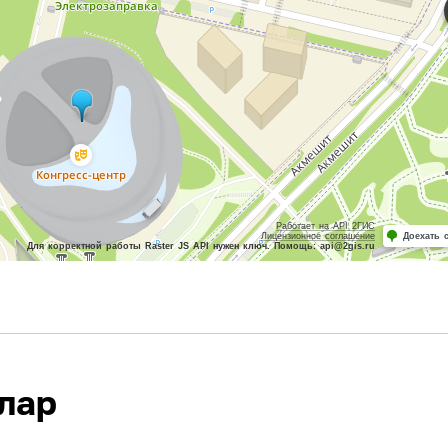
Работает на API 2ГИС
Лицензионное соглашение
Доехать 
Для корректной работы Raster JS API нужен ключ. Помощь: api@2gis.ru
лар