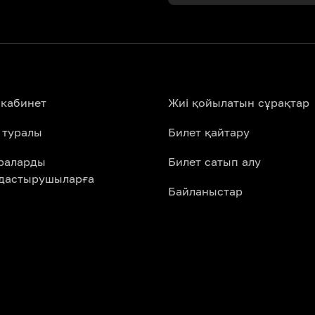
 кабинет
Жиі қойылатын сұрақтар
 туралы
Билет қайтару
араларды
Билет сатып алу
дастырушыларға
Байланыстар