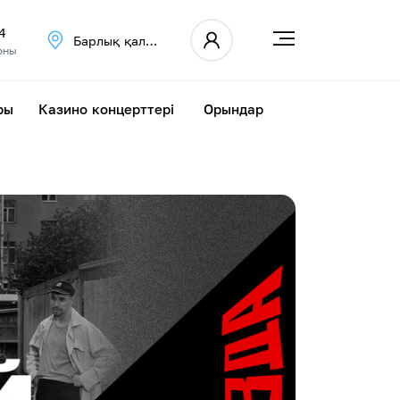
4
Барлық қалалар
оны
ры
Казино концерттері
Орындар