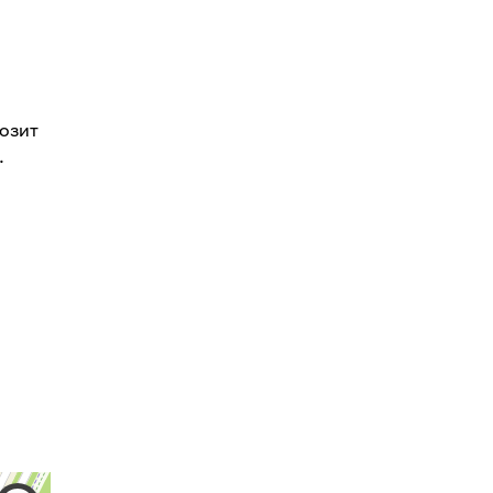
озит
.