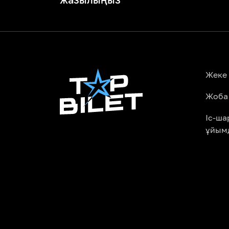
Жеке
Жоба
Іс-ш
ұйым