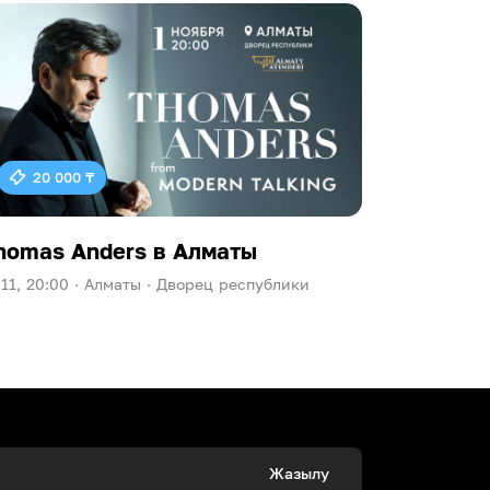
20 000 ₸
homas Anders в Алматы
Ева Пол
.11, 20:00 ·
Алматы ·
Дворец республики
09.10, 20:00
Жазылу