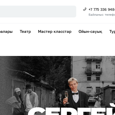
+7 775 336 948
Байланыс телеф
ралары
Театр
Мастер класстар
Ойын-сауық
Ту