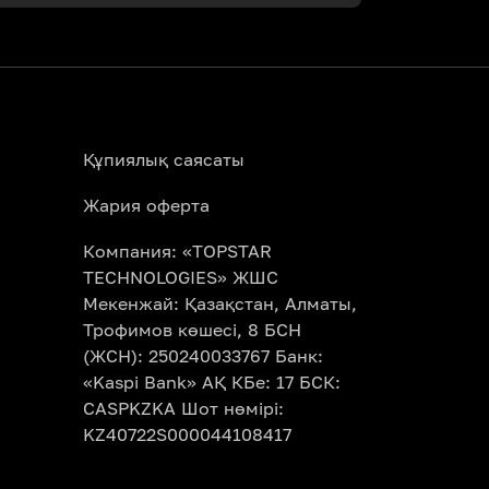
Құпиялық саясаты
Жария оферта
Компания: «TOPSTAR
TECHNOLOGIES» ЖШС
Мекенжай: Қазақстан, Алматы,
Трофимов көшесі, 8 БСН
(ЖСН): 250240033767 Банк:
«Kaspi Bank» АҚ КБе: 17 БСК:
CASPKZKA Шот нөмірі:
KZ40722S000044108417