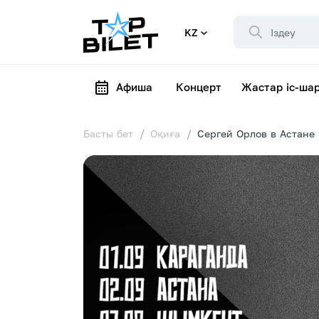
KZ
Афиша
Концерт
Жастар іс-ша
Басты бет
Оқиға
Сергей Орлов в Астане