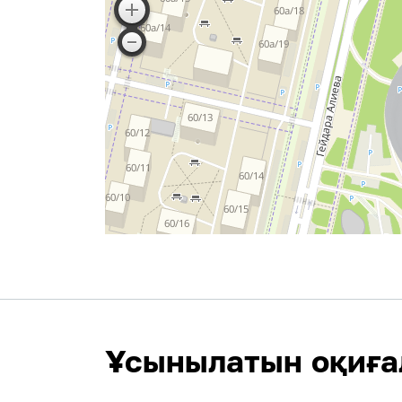
Ұсынылатын оқиға