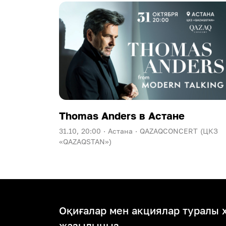
Thomas Anders в Астане
31.10, 20:00 ·
Астана ·
QAZAQCONCERT (ЦКЗ
«QAZAQSTAN»)
Оқиғалар мен акциялар туралы 
жазылыңыз