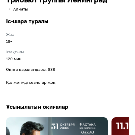
Алматы
Іс-шара туралы
Жас
18+
Ұзақтығы
120 мин
Оқиға қаралымдары: 838
Қолжетімді сеанстар жоқ
Ұсынылатын оқиғалар