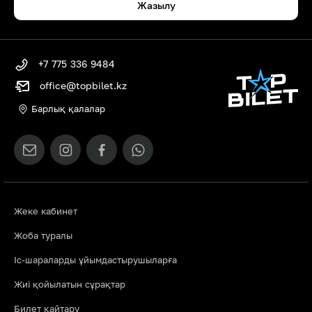
Жазылу
+7 775 336 9484
office@topbilet.kz
Барлық қалалар
Жеке кабинет
Жоба туралы
Іс-шараларды ұйымдастырушыларға
Жиі қойылатын сұрақтар
Билет қайтару