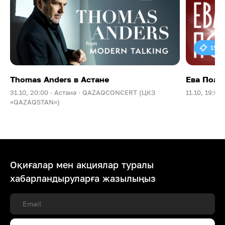
15 0
Thomas Anders в Астане
Ева Поль
31.10, 20:00 ·
Астана ·
QAZAQCONCERT (ЦКЗ
11.10, 19:00 
«QAZAQSTAN»)
Оқиғалар мен акциялар туралы
хабарландыруларға жазылыңыз