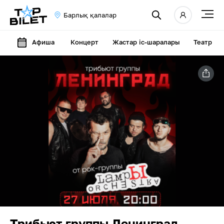
Барлық қалалар
Афиша
Концерт
Жастар іс-шаралары
Театр
Трибьют группы Ленинград