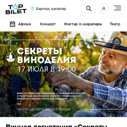
Барлық қалалар
Афиша
Концерт
Жастар іс-шаралары
Театр
Винная дегустация «Секреты