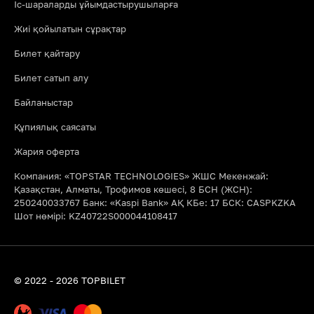
Іс-шараларды ұйымдастырушыларға
Жиі қойылатын сұрақтар
Билет қайтару
Билет сатып алу
Байланыстар
Құпиялық саясаты
Жария оферта
Компания: «TOPSTAR TECHNOLOGIES» ЖШС Мекенжай:
Қазақстан, Алматы, Трофимов көшесі, 8 БСН (ЖСН):
250240033767 Банк: «Kaspi Bank» АҚ КБе: 17 БСК: CASPKZKA
Шот нөмірі: KZ40722S000044108417
© 2022 - 2026 TOPBILET