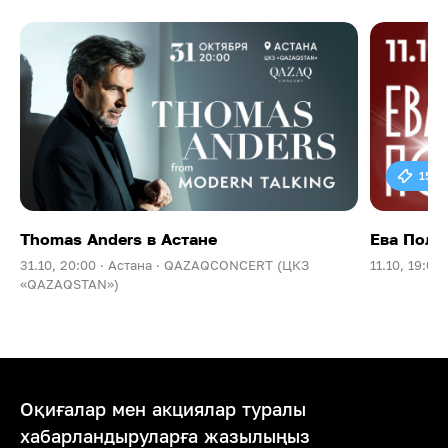
15 0
Thomas Anders в Астане
Ева Поль
31.10, 20:00 ·
Астана ·
QAZAQCONCERT (ЦКЗ
11.10, 19:00 
«QAZAQSTAN»)
Оқиғалар мен акциялар туралы
хабарландыруларға жазылыңыз