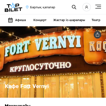
Барлық қалалар
Афиша
Концерт
Жастар іс-шаралары
Театр
Кафе Fort Vernyi
Мекенжайы