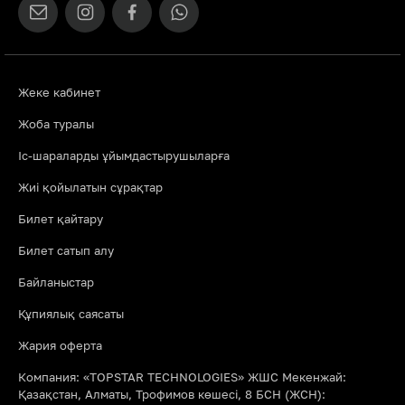
Жеке кабинет
Жоба туралы
Іс-шараларды ұйымдастырушыларға
Жиі қойылатын сұрақтар
Билет қайтару
Билет сатып алу
Байланыстар
Құпиялық саясаты
Жария оферта
Компания: «TOPSTAR TECHNOLOGIES» ЖШС Мекенжай:
Қазақстан, Алматы, Трофимов көшесі, 8 БСН (ЖСН):