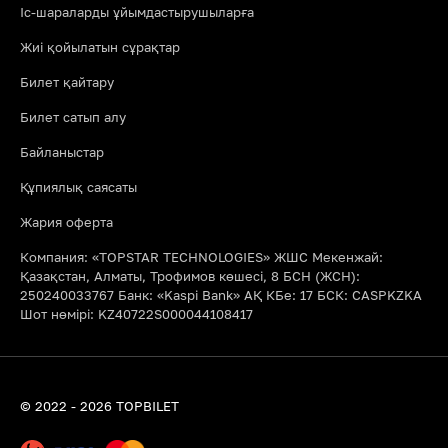
Іс-шараларды ұйымдастырушыларға
Жиі қойылатын сұрақтар
Билет қайтару
Билет сатып алу
Байланыстар
Құпиялық саясаты
Жария оферта
Компания: «TOPSTAR TECHNOLOGIES» ЖШС Мекенжай:
Қазақстан, Алматы, Трофимов көшесі, 8 БСН (ЖСН):
250240033767 Банк: «Kaspi Bank» АҚ КБе: 17 БСК: CASPKZKA
Шот нөмірі: KZ40722S000044108417
© 2022 - 2026 TOPBILET