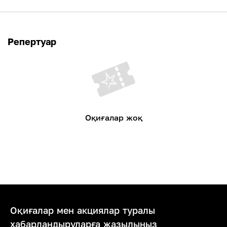
Репертуар
Оқиғалар жоқ
Оқиғалар мен акциялар туралы
хабарландыруларға жазылыңыз