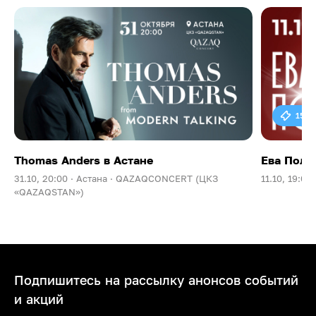
15 0
Thomas Anders в Астане
Ева Поль
31.10, 20:00 ·
Астана ·
QAZAQCONCERT (ЦКЗ
11.10, 19:00 
«QAZAQSTAN»)
Подпишитесь на рассылку анонсов событий
и акций