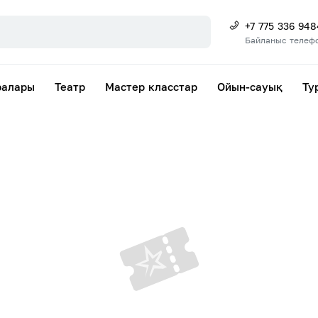
+7 775 336 948
Байланыс телеф
ралары
Театр
Мастер класстар
Ойын-сауық
Ту