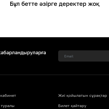
Бұл бетте әзірге деректер жоқ
хабарландыруларға
 кабинет
Жиі қойылатын сұрақтар
 туралы
Билет қайтару