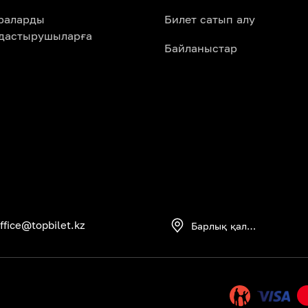
араларды
Билет сатып алу
дастырушыларға
Байланыстар
ffice@topbilet.kz
Барлық қалалар