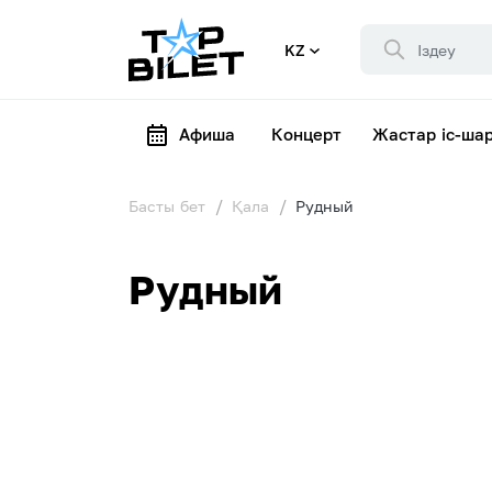
KZ
Афиша
Концерт
Жастар іс-ша
Басты бет
Қала
Рудный
Рудный