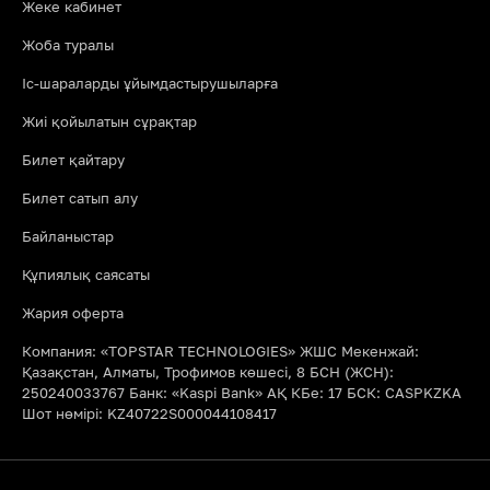
Жеке кабинет
Жоба туралы
Іс-шараларды ұйымдастырушыларға
Жиі қойылатын сұрақтар
Билет қайтару
Билет сатып алу
Байланыстар
Құпиялық саясаты
Жария оферта
Компания: «TOPSTAR TECHNOLOGIES» ЖШС Мекенжай:
Қазақстан, Алматы, Трофимов көшесі, 8 БСН (ЖСН):
250240033767 Банк: «Kaspi Bank» АҚ КБе: 17 БСК: CASPKZKA
Шот нөмірі: KZ40722S000044108417