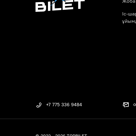
Жоба
Іс-ш
ұйым
o
+7 775 336 9484
© 2022 - 2026 TOPBILET