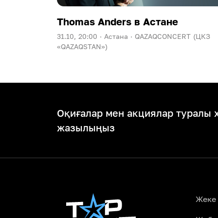
Thomas Anders в Астане
31.10, 20:00 ·
Астана ·
QAZAQCONCERT (ЦКЗ
«QAZAQSTAN»)
Оқиғалар мен акциялар туралы 
жазылыңыз
Жеке