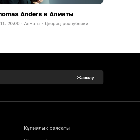
homas Anders в Алматы
Ева Пол
.11, 20:00 ·
Алматы ·
Дворец республики
09.10, 20:00
Жазылу
Құпиялық саясаты