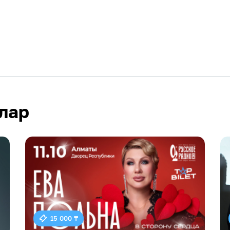
лар
15 000 ₸