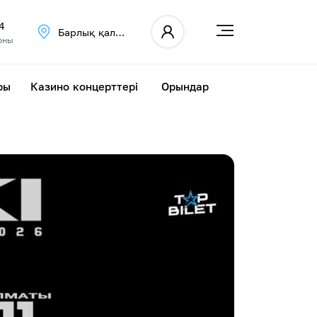
4
Барлық қалалар
оны
ры
Казино концерттері
Орындар