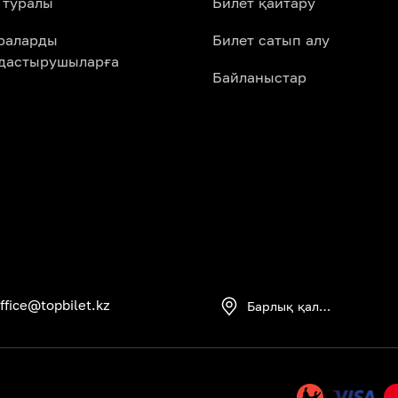
 туралы
Билет қайтару
араларды
Билет сатып алу
дастырушыларға
Байланыстар
ffice@topbilet.kz
Барлық қалалар