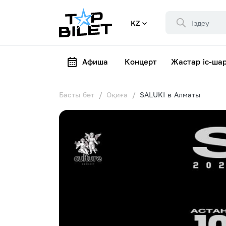
KZ
Афиша
Концерт
Жастар іс-ша
Басты бет
Оқиға
SALUKI в Алматы