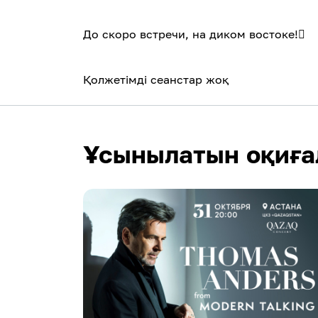
До cкоро встречи, на диком востоке!🪾
Қолжетімді сеанстар жоқ
Ұсынылатын оқиға