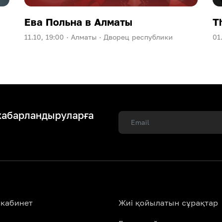
Ева Польна в Алматы
T
11.10, 19:00 ·
Алматы ·
Дворец республики
01
хабарландыруларға
 кабинет
Жиі қойылатын сұрақтар