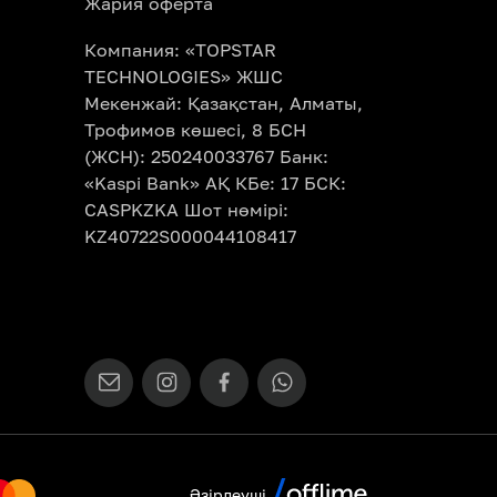
Жария оферта
Компания: «TOPSTAR
TECHNOLOGIES» ЖШС
Мекенжай: Қазақстан, Алматы,
Трофимов көшесі, 8 БСН
(ЖСН): 250240033767 Банк:
«Kaspi Bank» АҚ КБе: 17 БСК:
CASPKZKA Шот нөмірі:
KZ40722S000044108417
Әзірлеуші