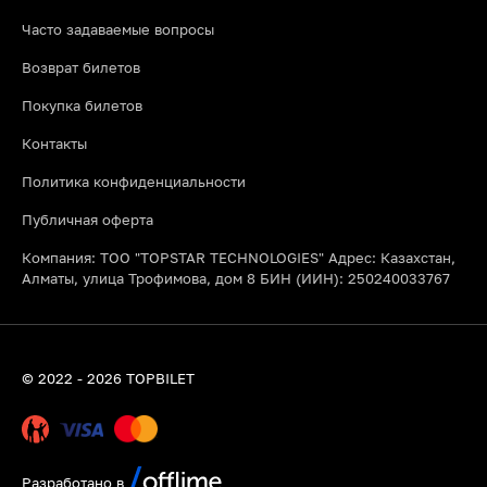
необходимые расходные материалы (глина, краски, глазурь,
Часто задаваемые вопросы
фартуки) и финальный обжиг изделия в печи. Вы просто
приходите, наслаждаетесь процессом и забираете готовую
Возврат билетов
керамику.
Покупка билетов
Подходят ли мастер классы по выпечке в Алматы новичкам?
Абсолютно! Большинство кулинарных уроков рассчитано на
Контакты
начальный уровень. Опытные кондитеры и повара пошагово
объясняют весь процесс, поэтому вкусный результат и
Политика конфиденциальности
отличное настроение гарантированы каждому участнику.
Публичная оферта
Компания: ТОО "TOPSTAR TECHNOLOGIES" Адрес: Казахстан,
Алматы, улица Трофимова, дом 8 БИН (ИИН): 250240033767
© 2022 - 2026 TOPBILET
Разработано в