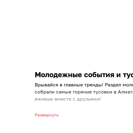
Молодежные события и тус
Врывайся в главные тренды! Раздел мол
собрали самые горячие тусовки в Алмат
вживую вместе с друзьями!
От хип-хопа до K-Pop: Найди св
Развернуть
Ищете топовые молодежные концерты в 
Забирайте билеты на рэп концерты в Ал