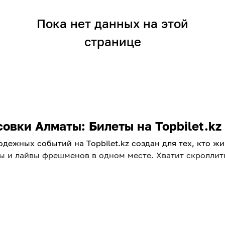
Пока нет данных на этой
странице
овки Алматы: Билеты на Topbilet.kz
одежных событий на Topbilet.kz создан для тех, кто ж
ы и лайвы фрешменов в одном месте. Хватит скроллит
ой вайб
Алматы? В нашей афише есть все: от разрывных рейво
маты, танцуйте под любимый k-pop в Алматы или откр