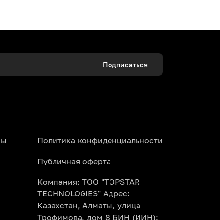
Подписаться
Наш портал поможет организовать
Удобная оплата и никаких распечаток —
сы
Политика конфиденциальности
егории на сайте Topbilet.kz. Мы
Публичная оферта
тупления и рейвы по выгодным
Компания: ТОО "TOPSTAR
TECHNOLOGIES" Адрес:
оры предлагают специальные групповые
Казахстан, Алматы, улица
нтерактивной схеме зала при
Трофимова, дом 8 БИН (ИИН):