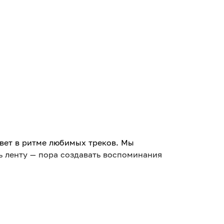
ивет в ритме любимых треков. Мы
ь ленту — пора создавать воспоминания
в до душевных акустических гигов.
ывайте для себя новые имена на