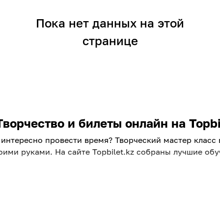
Пока нет данных на этой
странице
ворчество и билеты онлайн на Topbi
 интересно провести время? Творческий мастер класс
своими руками. На сайте Topbilet.kz собраны лучшие о
ждого
ассы в Алматы для взрослых. Это отличная возможнос
лучить новые навыки. Выбирайте направление по душе