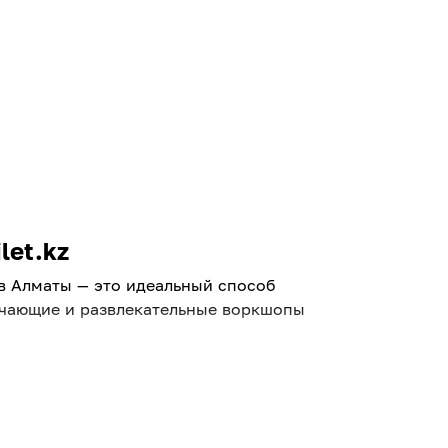
let.kz
 в Алматы — это идеальный способ
бучающие и развлекательные воркшопы
ть познакомиться с
 и бронируйте места онлайн без