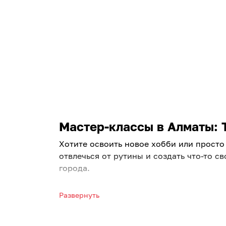
Мастер-классы в Алматы: Т
Хотите освоить новое хобби или просто
отвлечься от рутины и создать что-то 
города.
Увлекательные занятия для ка
Развернуть
Ищете вдохновение? Посетите мастер кл
единомышленниками, снять стресс и по