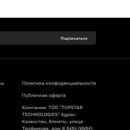
 уникальную посуду.
 настоящий шеф-повар.
ытия ваших талантов.
Подписаться
класс для детей подарит вашему малышу
для совместных семейных выходных.
сы
Политика конфиденциальности
портале Topbilet.kz. Изучите
Публичная оферта
каз картой. Электронный билет
Компания: ТОО "TOPSTAR
TECHNOLOGIES" Адрес:
илета уже включены все необходимые
Казахстан, Алматы, улица
ы просто приходите, наслаждаетесь
Трофимова, дом 8 БИН (ИИН):