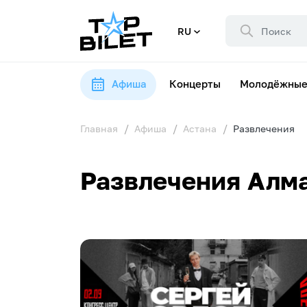
RU
Афиша
Концерты
Молодёжные
Главная
Афиша
Астана
Развлечения
Развлечения Алма