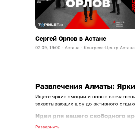
Сергей Орлов в Астане
02.09, 19:00 ·
Астана ·
Конгресс-Центр Астана
Развлечения Алматы: Яркий
Ищете яркие эмоции и новые впечатлен
захватывающих шоу до активного отдыха
Идеи для вашего свободного в
Больше не нужно долго думать, как про
Развернуть
популярные места развлечений в Алматы