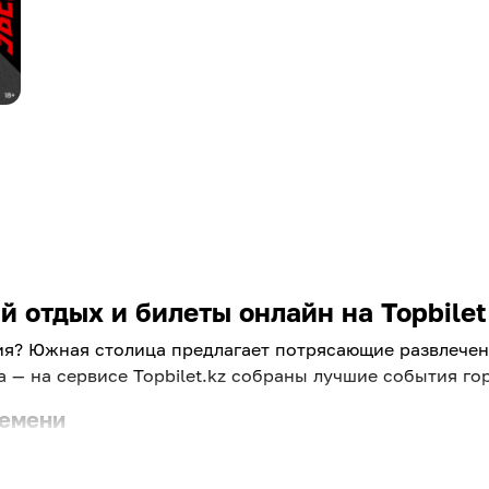
 отдых и билеты онлайн на Topbilet
ия? Южная столица предлагает потрясающие развлечени
 — на сервисе Topbilet.kz собраны лучшие события гор
ремени
вести вечер. Найти классное развлечение в Алмате теп
, чтобы вы могли быстро забронировать билеты и нас