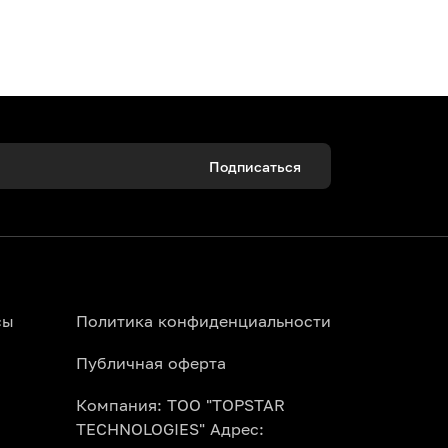
 семьи. Интерактивные выставки,
Подписаться
ены, новогодние елки и праздничные
развлечения в Алматы на платформе
сы
Политика конфиденциальности
Публичная оферта
Компания: ТОО "TOPSTAR
TECHNOLOGIES" Адрес: