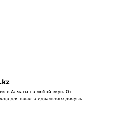
.kz
я в Алматы на любой вкус. От
ода для вашего идеального досуга.
ерь очень легко! Мы тщательно отбираем
лаждаться отдыхом.