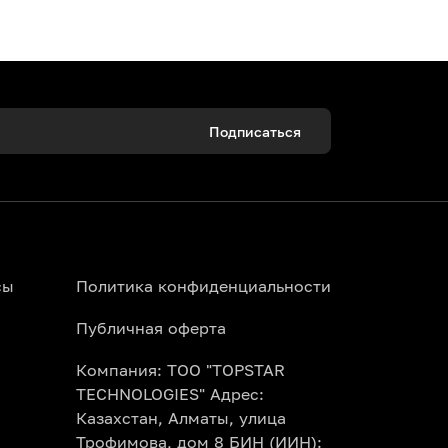
Подписаться
 Алматы можно онлайн за пару минут.
ала прямо со своего смартфона.
сы
Политика конфиденциальности
Публичная оферта
Компания: ТОО "TOPSTAR
Topbilet.kz. Наша умная афиша покажет
TECHNOLOGIES" Адрес:
 месяц сразу.
Казахстан, Алматы, улица
Трофимова, дом 8 БИН (ИИН):
сно правилам конкретного театра и