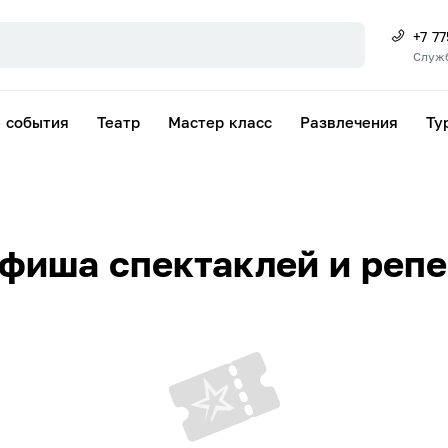
+7 7
Служ
 события
Театр
Мастер класс
Развлечения
Ту
фиша спектаклей и реп