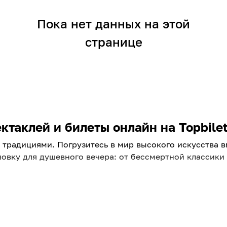
Пока нет данных на этой
странице
таклей и билеты онлайн на Topbilet
традициями. Погрузитесь в мир высокого искусства вме
овку для душевного вечера: от бессмертной классик
площадок города. Ищете, куда пойти в ближайшие дни?
яем репертуар, чтобы вы всегда были в курсе главных 