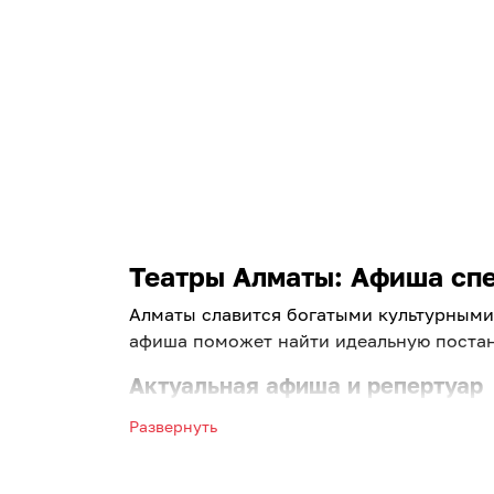
Театры Алматы: Афиша спек
Алматы славится богатыми культурными 
афиша поможет найти идеальную постан
Актуальная афиша и репертуар
Выбирайте лучшие постановки ведущих 
Развернуть
Алматы на завтра. Мы регулярно обновл
Что предлагает наш портал: