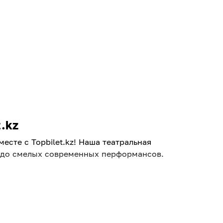
.kz
сте с Topbilet.kz! Наша театральная
и до смелых современных перформансов.
 Вас легко выручит афиша театров в
премьер и гастролей известных трупп.