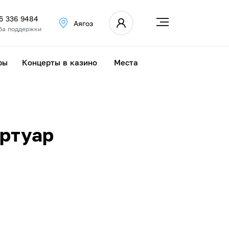
75 336 9484
Аягоз
ба поддержки
ры
Концерты в казино
Места
ертуар