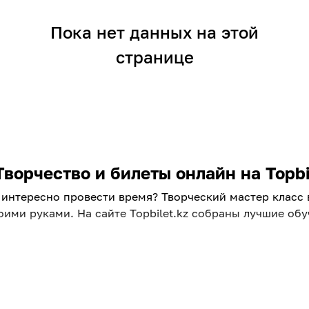
Пока нет данных на этой
странице
ворчество и билеты онлайн на Topbi
 интересно провести время? Творческий мастер класс
своими руками. На сайте Topbilet.kz собраны лучшие о
ждого
ассы в Алматы для взрослых. Это отличная возможнос
лучить новые навыки. Выбирайте направление по душе