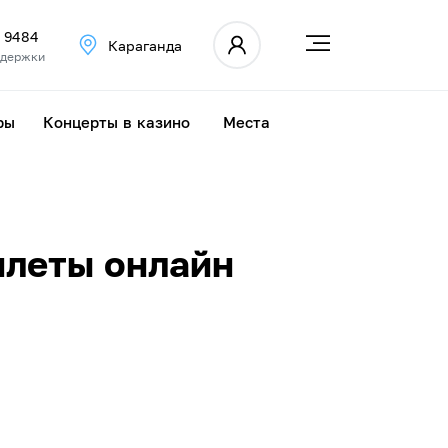
6 9484
Караганда
ддержки
ры
Концерты в казино
Места
илеты онлайн