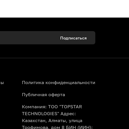
 уникальную посуду.
 настоящий шеф-повар.
ытия ваших талантов.
Подписаться
класс для детей подарит вашему малышу
для совместных семейных выходных.
сы
Политика конфиденциальности
портале Topbilet.kz. Изучите
Публичная оферта
каз картой. Электронный билет
Компания: ТОО "TOPSTAR
TECHNOLOGIES" Адрес:
илета уже включены все необходимые
Казахстан, Алматы, улица
ы просто приходите, наслаждаетесь
Трофимова, дом 8 БИН (ИИН):