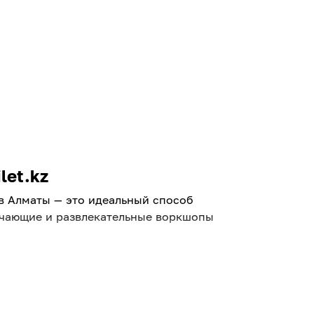
let.kz
 в Алматы — это идеальный способ
бучающие и развлекательные воркшопы
ть познакомиться с
 и бронируйте места онлайн без