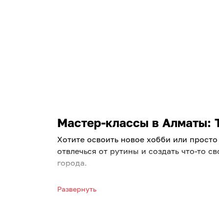
Мастер-классы в Алматы: Т
Хотите освоить новое хобби или просто
отвлечься от рутины и создать что-то 
города.
Увлекательные занятия для ка
Развернуть
Ищете вдохновение? Посетите мастер кл
единомышленниками, снять стресс и по