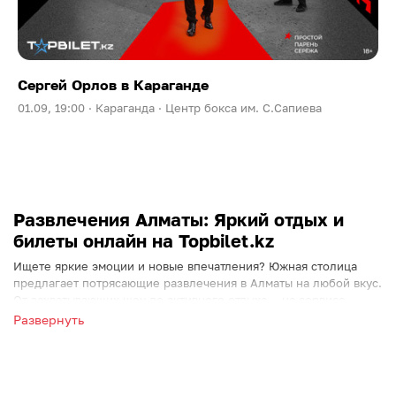
Сергей Орлов в Караганде
01.09, 19:00 ·
Караганда ·
Центр бокса им. С.Сапиева
Развлечения Алматы: Яркий отдых и
билеты онлайн на Topbilet.kz
Ищете яркие эмоции и новые впечатления? Южная столица
предлагает потрясающие развлечения в Алматы на любой вкус.
От захватывающих шоу до активного отдыха — на сервисе
Topbilet.kz собраны лучшие события города для вашего
Развернуть
идеального досуга.
Идеи для вашего свободного времени
Больше не нужно долго думать, как провести вечер. Найти