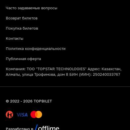
необходимые расходные материалы (глина, краски, глазурь,
Часто задаваемые вопросы
фартуки) и финальный обжиг изделия в печи. Вы просто
приходите, наслаждаетесь процессом и забираете готовую
Возврат билетов
керамику.
Покупка билетов
Подходят ли мастер классы по выпечке в Алматы новичкам?
Абсолютно! Большинство кулинарных уроков рассчитано на
Контакты
начальный уровень. Опытные кондитеры и повара пошагово
объясняют весь процесс, поэтому вкусный результат и
Политика конфиденциальности
отличное настроение гарантированы каждому участнику.
Публичная оферта
Компания: ТОО "TOPSTAR TECHNOLOGIES" Адрес: Казахстан,
Алматы, улица Трофимова, дом 8 БИН (ИИН): 250240033767
© 2022 - 2026 TOPBILET
Разработано в