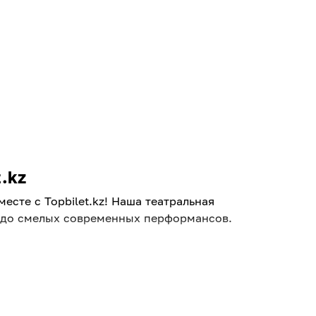
.kz
сте с Topbilet.kz! Наша театральная
и до смелых современных перформансов.
 Вас легко выручит афиша театров в
премьер и гастролей известных трупп.