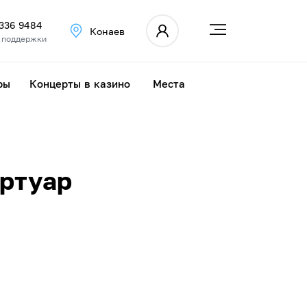
 336 9484
Конаев
 поддержки
ры
Концерты в казино
Места
ертуар