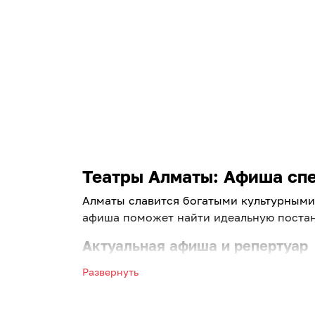
Театры Алматы: Афиша спек
Алматы славится богатыми культурными 
афиша поможет найти идеальную постан
Актуальная афиша и репертуар
Выбирайте лучшие постановки ведущих 
Развернуть
Алматы на завтра. Мы регулярно обновл
Что предлагает наш портал: