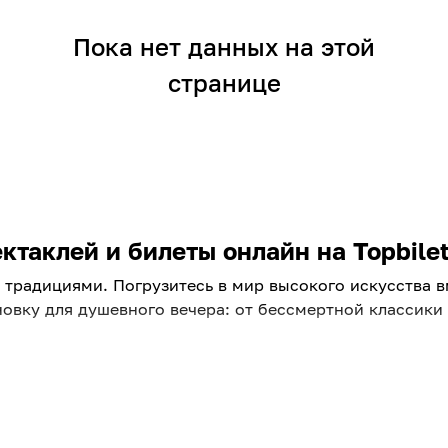
Пока нет данных на этой
странице
таклей и билеты онлайн на Topbilet
традициями. Погрузитесь в мир высокого искусства вме
овку для душевного вечера: от бессмертной классик
площадок города. Ищете, куда пойти в ближайшие дни?
яем репертуар, чтобы вы всегда были в курсе главных 