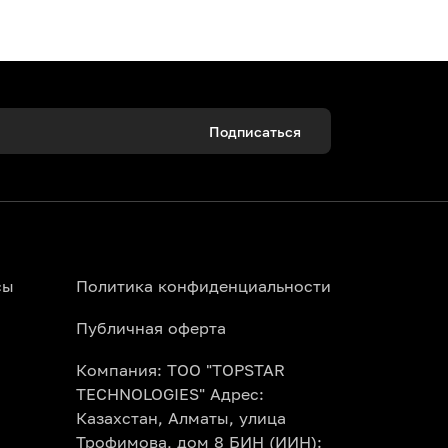
Подписаться
 Алматы можно онлайн за пару минут.
ала прямо со своего смартфона.
сы
Политика конфиденциальности
Публичная оферта
Компания: ТОО "TOPSTAR
Topbilet.kz. Наша умная афиша покажет
TECHNOLOGIES" Адрес:
 месяц сразу.
Казахстан, Алматы, улица
Трофимова, дом 8 БИН (ИИН):
сно правилам конкретного театра и