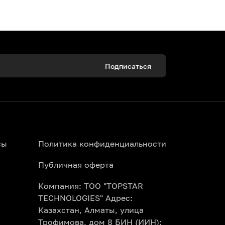
Подписаться
Наш портал поможет организовать
Удобная оплата и никаких распечаток —
сы
Политика конфиденциальности
егории на сайте Topbilet.kz. Мы
Публичная оферта
тупления и рейвы по выгодным
Компания: ТОО "TOPSTAR
TECHNOLOGIES" Адрес:
оры предлагают специальные групповые
Казахстан, Алматы, улица
нтерактивной схеме зала при
Трофимова, дом 8 БИН (ИИН):