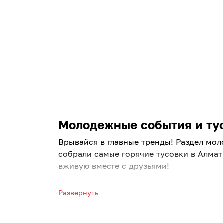
Молодежные события и тус
Врывайся в главные тренды! Раздел мол
собрали самые горячие тусовки в Алмат
вживую вместе с друзьями!
От хип-хопа до K-Pop: Найди св
Развернуть
Ищете топовые молодежные концерты в 
Забирайте билеты на рэп концерты в Ал