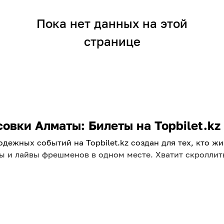
Пока нет данных на этой
странице
овки Алматы: Билеты на Topbilet.kz
одежных событий на Topbilet.kz создан для тех, кто ж
ы и лайвы фрешменов в одном месте. Хватит скроллит
ой вайб
Алматы? В нашей афише есть все: от разрывных рейво
маты, танцуйте под любимый k-pop в Алматы или откр