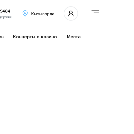
 9484
Кызылорда
держки
ры
Концерты в казино
Места