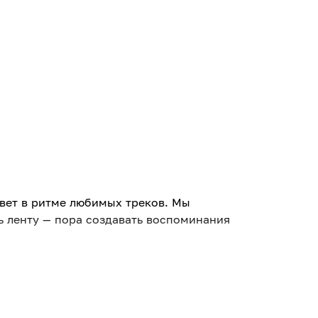
ивет в ритме любимых треков. Мы
ь ленту — пора создавать воспоминания
в до душевных акустических гигов.
ывайте для себя новые имена на