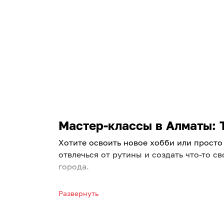
Мастер-классы в Алматы: Т
Хотите освоить новое хобби или просто
отвлечься от рутины и создать что-то 
города.
Увлекательные занятия для ка
Развернуть
Ищете вдохновение? Посетите мастер кл
единомышленниками, снять стресс и по