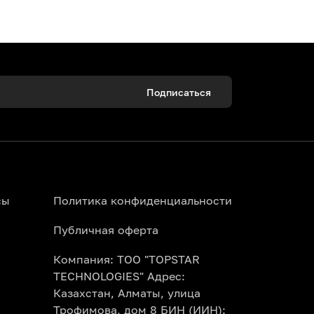
 уникальную посуду.
 настоящий шеф-повар.
ытия ваших талантов.
Подписаться
класс для детей подарит вашему малышу
для совместных семейных выходных.
сы
Политика конфиденциальности
портале Topbilet.kz. Изучите
Публичная оферта
каз картой. Электронный билет
Компания: ТОО "TOPSTAR
TECHNOLOGIES" Адрес:
илета уже включены все необходимые
Казахстан, Алматы, улица
ы просто приходите, наслаждаетесь
Трофимова, дом 8 БИН (ИИН):