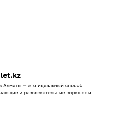
let.kz
 в Алматы — это идеальный способ
бучающие и развлекательные воркшопы
ть познакомиться с
 и бронируйте места онлайн без