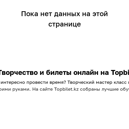
Пока нет данных на этой
странице
ворчество и билеты онлайн на Topbi
 интересно провести время? Творческий мастер класс
своими руками. На сайте Topbilet.kz собраны лучшие о
ждого
ассы в Алматы для взрослых. Это отличная возможнос
лучить новые навыки. Выбирайте направление по душе