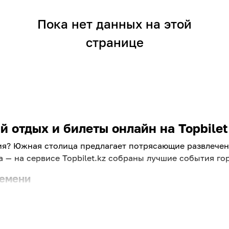
Пока нет данных на этой
странице
 отдых и билеты онлайн на Topbilet
ия? Южная столица предлагает потрясающие развлечени
 — на сервисе Topbilet.kz собраны лучшие события гор
ремени
вести вечер. Найти классное развлечение в Алмате теп
, чтобы вы могли быстро забронировать билеты и нас
 вы найдете увлекательные развлечения в Алматы для