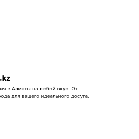
.kz
я в Алматы на любой вкус. От
ода для вашего идеального досуга.
ерь очень легко! Мы тщательно отбираем
лаждаться отдыхом.
 семьи. Интерактивные выставки,