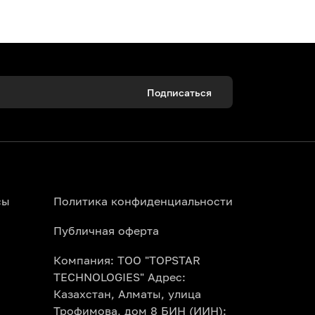
Подписаться
ены, новогодние елки и праздничные
развлечения в Алматы на платформе
сы
Политика конфиденциальности
Публичная оферта
Компания: ТОО "TOPSTAR
TECHNOLOGIES" Адрес:
Казахстан, Алматы, улица
атры, цирк, стадионы и ледовые
Трофимова, дом 8 БИН (ИИН):