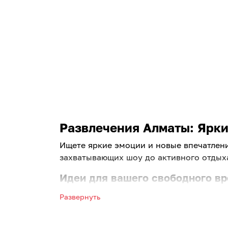
Развлечения Алматы: Яркий
Ищете яркие эмоции и новые впечатлен
захватывающих шоу до активного отдыха
Идеи для вашего свободного в
Больше не нужно долго думать, как про
Развернуть
популярные места развлечений в Алматы
Планируете выходные с близкими? У нас