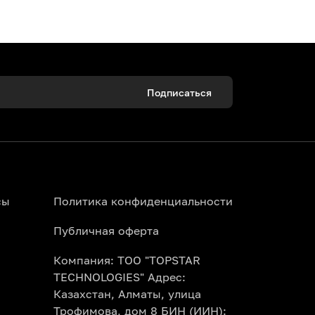
Подписаться
 Алматы можно онлайн за пару минут.
ала прямо со своего смартфона.
сы
Политика конфиденциальности
Публичная оферта
Компания: ТОО "TOPSTAR
Topbilet.kz. Наша умная афиша покажет
TECHNOLOGIES" Адрес:
 месяц сразу.
Казахстан, Алматы, улица
Трофимова, дом 8 БИН (ИИН):
сно правилам конкретного театра и