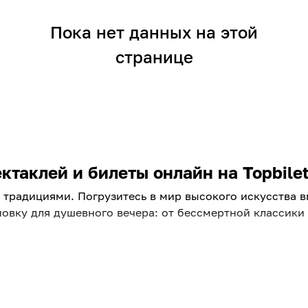
Пока нет данных на этой
странице
таклей и билеты онлайн на Topbilet
традициями. Погрузитесь в мир высокого искусства вме
овку для душевного вечера: от бессмертной классик
площадок города. Ищете, куда пойти в ближайшие дни?
яем репертуар, чтобы вы всегда были в курсе главных 