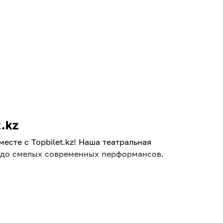
.kz
сте с Topbilet.kz! Наша театральная
и до смелых современных перформансов.
 Вас легко выручит афиша театров в
премьер и гастролей известных трупп.