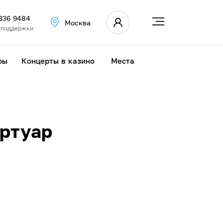
 336 9484
Москва
 поддержки
ры
Концерты в казино
Места
ертуар