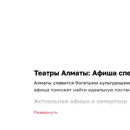
Театры Алматы: Афиша спек
Алматы славится богатыми культурными 
афиша поможет найти идеальную постан
Актуальная афиша и репертуар
Выбирайте лучшие постановки ведущих 
Развернуть
Алматы на завтра. Мы регулярно обновл
Что предлагает наш портал: