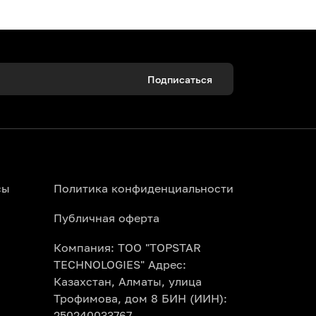
Подписаться
ссу города. Если вас интересует афиша
ите заказ онлайн всего за пару кликов.
сы
Политика конфиденциальности
Публичная оферта
Компания: ТОО "TOPSTAR
TECHNOLOGIES" Адрес:
Казахстан, Алматы, улица
е ближайшие концерты в Алматы прямо
Трофимова, дом 8 БИН (ИИН):
ждет вас.
250240033767