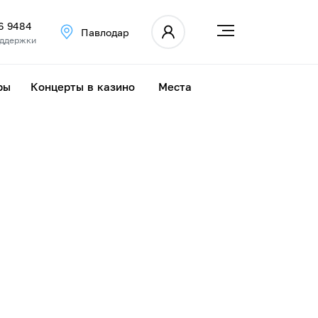
36 9484
Павлодар
оддержки
ры
Концерты в казино
Места