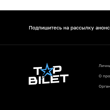
Почему выбирают Topbilet.kz:
Точное расписание концертов и об
Официальные билеты на концерт бе
Подпишитесь на рассылку анонс
Структурированная афиша концерт
Как купить билеты на концерт 
Забронировать лучшие зрительские мест
концертов, просто откройте наш сайт. В
Самые популярные площадки города:
Личн
Масштабные стадионные шоу на сце
О про
Камерные выступления в уютных клу
Классический, джазовый или эстра
Орга
Ближайшие музыкальные событ
Не упускайте возможность зарядиться 
сейчас. Независимо от ваших вкусов (ро