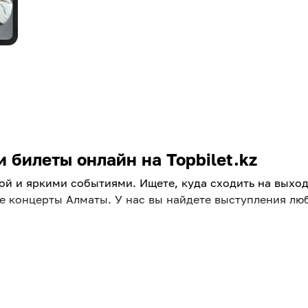
 билеты онлайн на Topbilet.kz
ой и яркими событиями. Ищете, куда сходить на выхо
ные концерты Алматы. У нас вы найдете выступления лю
аты
а, регулярно проверяйте наш портал. Удобная афиша 
ие концерты будут в Алматы в следующем месяце или и