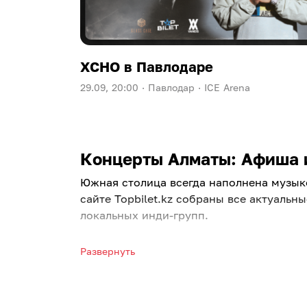
XCHO в Павлодаре
29.09, 20:00 ·
Павлодар ·
ICE Arena
Концерты Алматы: Афиша и
Южная столица всегда наполнена музык
сайте Topbilet.kz собраны все актуаль
локальных инди-групп.
Полная афиша концертов в Алм
Развернуть
Чтобы не пропустить выступление кумир
планировать досуг. Хотите узнать, как
мероприятий поможет с выбором.