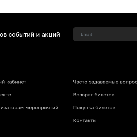
новления анонсов в реальном времени.
з скрытых комиссий и очередей.
ов событий и акций
ы с фильтрами по датам и жанрам музыки.
в Алматы?
а теперь проще простого. Больше не нужно ехать в ка
ыберите подходящую дату, изучите схему зала и оформ
ый кабинет
Часто задаваемые вопро
нах "Алматы Арена" и "Халык Арена".
екте
Возврат билетов
бах, барах и арт-пространствах.
дный концерт в Алмате во Дворце Республики.
низаторам мероприятий
Покупка билетов
ия
Контакты
живой энергией музыки и невероятного звука! Изучит
к, рэп, поп или электроника), идеальный концерт уже 