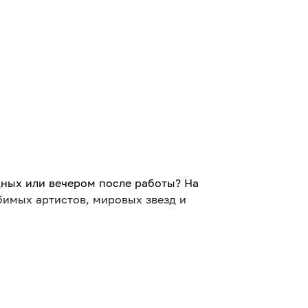
дных или вечером после работы? На
бимых артистов, мировых звезд и
концертов Алматы позволяет легко
щете концерт сегодня? Наш календарь