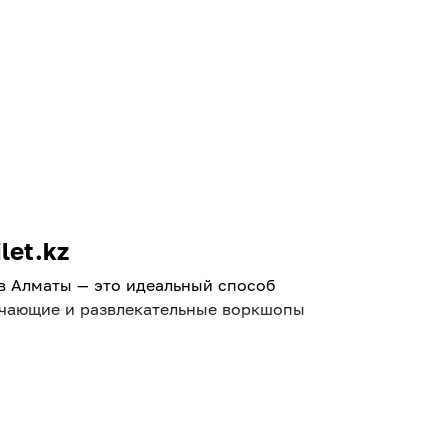
let.kz
 в Алматы — это идеальный способ
бучающие и развлекательные воркшопы
ть познакомиться с
 и бронируйте места онлайн без