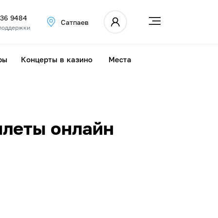
336 9484
Сатпаев
поддержки
ры
Концерты в казино
Места
илеты онлайн