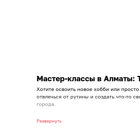
Мастер-классы в Алматы: Т
Хотите освоить новое хобби или просто
отвлечься от рутины и создать что-то 
города.
Увлекательные занятия для ка
Развернуть
Ищете вдохновение? Посетите мастер кл
единомышленниками, снять стресс и по