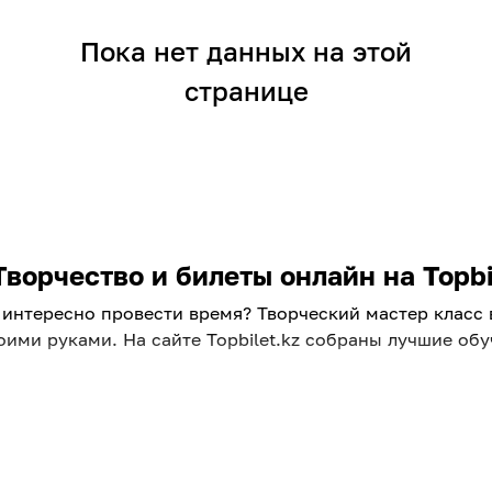
Пока нет данных на этой
странице
ворчество и билеты онлайн на Topbi
 интересно провести время? Творческий мастер класс
своими руками. На сайте Topbilet.kz собраны лучшие о
ждого
ассы в Алматы для взрослых. Это отличная возможнос
лучить новые навыки. Выбирайте направление по душе