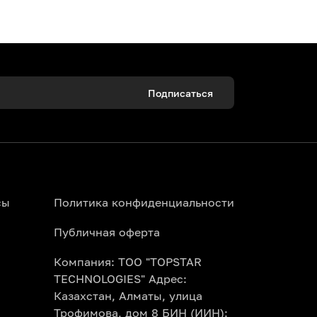
 уникальную посуду.
 настоящий шеф-повар.
ытия ваших талантов.
Подписаться
класс для детей подарит вашему малышу
для совместных семейных выходных.
сы
Политика конфиденциальности
портале Topbilet.kz. Изучите
Публичная оферта
каз картой. Электронный билет
Компания: ТОО "TOPSTAR
TECHNOLOGIES" Адрес:
илета уже включены все необходимые
Казахстан, Алматы, улица
ы просто приходите, наслаждаетесь
Трофимова, дом 8 БИН (ИИН):